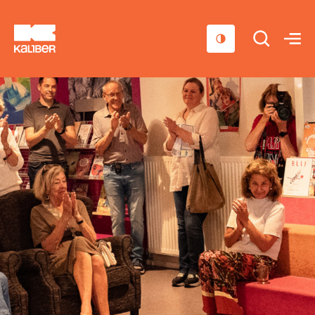
Cursussen
Scholen
Sociaal domein
Over ons
Nieuws & Agenda
Contact