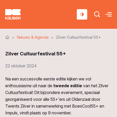
Cursussen
Nieuws & Agenda
Zilver Cultuurfestival 55+
Scholen
Zilver Cultuurfestival 55+
Sociaal domein
Over ons
22 oktober 2024
Nieuws & Agenda
Na een succesvolle eerste editie kijken we vol
enthousiasme uit naar de
tweede
editie
van het Zilver
Contact
Cultuurfestival! Dit bijzondere evenement, speciaal
georganiseerd voor alle 55+'ers uit Oldenzaal door
Twents Zilver in samenwerking met BoesCool55+ en
Impuls, vindt plaats op 9 november.