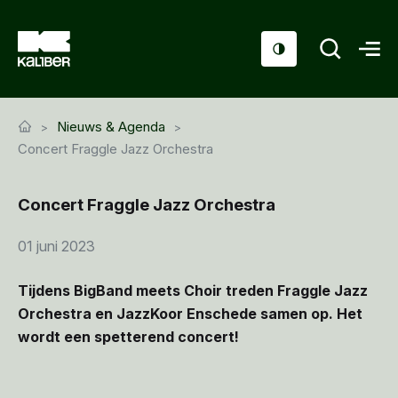
Cursussen
Nieuws & Agenda
Scholen
Concert Fraggle Jazz Orchestra
Sociaal domein
Concert Fraggle Jazz Orchestra
Over ons
01 juni 2023
Nieuws & Agenda
Tijdens BigBand meets Choir treden Fraggle Jazz
Contact
Orchestra en JazzKoor Enschede samen op. Het
wordt een spetterend concert!