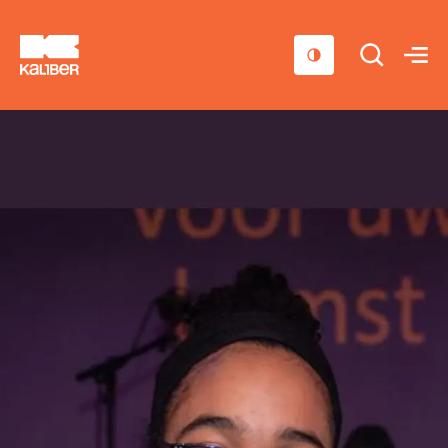
Cursussen
Scholen
Sociaal domein
Over ons
Nieuws & Agenda
Contact