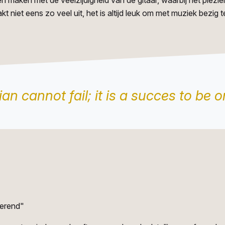
 maken met de veelzijdigheid van de gitaar, waarbij het plezier 
niet eens zo veel uit, het is altijd leuk om met muziek bezig te
an cannot fail; it is a succes to be o
verend"