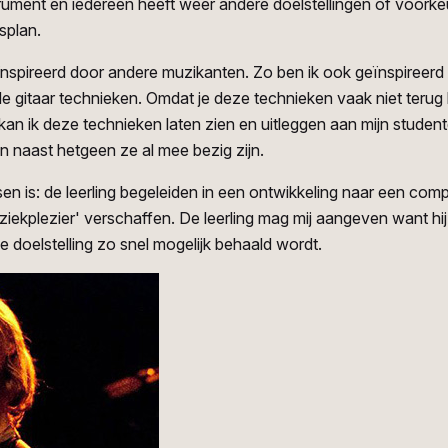
strument en iedereen heeft weer andere doelstellingen of voorkeur
esplan.
nspireerd door andere muzikanten. Zo ben ik ook geïnspireerd do
e gitaar technieken. Omdat je deze technieken vaak niet teru
an ik deze technieken laten zien en uitleggen aan mijn studen
ren naast hetgeen ze al mee bezig zijn.
sen is: de leerling begeleiden in een ontwikkeling naar een comp
iekplezier' verschaffen. De leerling mag mij aangeven want hij 
 doelstelling zo snel mogelijk behaald wordt.