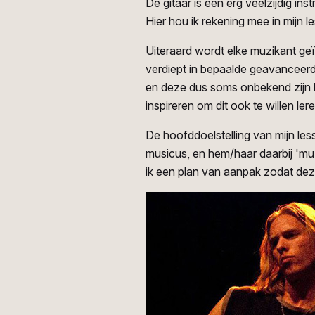
De gitaar is een erg veelzijdig in
Hier hou ik rekening mee in mijn l
Uiteraard wordt elke muzikant geï
verdiept in bepaalde geavanceerd
en deze dus soms onbekend zijn k
inspireren om dit ook te willen le
De hoofddoelstelling van mijn les
musicus, en hem/haar daarbij 'muz
ik een plan van aanpak zodat deze