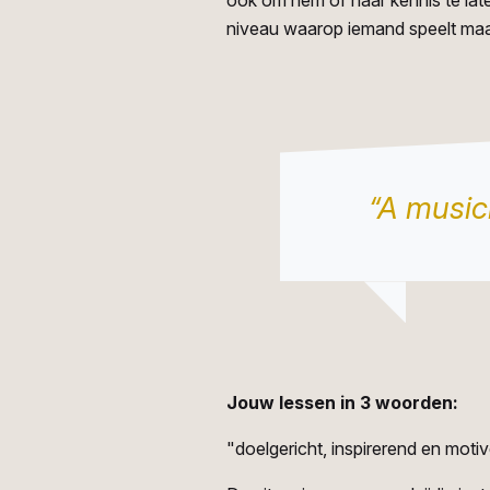
ook om hem of haar kennis te laten
niveau waarop iemand speelt maakt 
“A musici
Jouw lessen in 3 woorden:
"doelgericht, inspirerend en moti