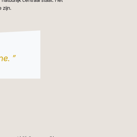
natuurlijk centraal staat. Het
 zijn.
ne. ”