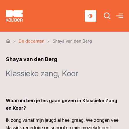
Cursussen
De docenten
Shaya van den Berg
Scholen
Shaya van den Berg
Sociaal domein
Klassieke zang, Koor
Over ons
Nieuws & Agenda
Contact
Waarom ben je les gaan geven in Klassieke Zang
en Koor?
Ik zong vanaf mijn jeugd al heel graag. We zongen veel
klassiek repertoire op school en mijn muziekdocent