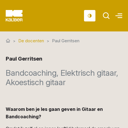
Cursussen
De docenten
Paul Gerritsen
Scholen
Paul Gerritsen
Sociaal domein
Bandcoaching, Elektrisch gitaar,
Over ons
Akoestisch gitaar
Nieuws & Agenda
Contact
Waarom ben je les gaan geven in Gitaar en
Bandcoaching?