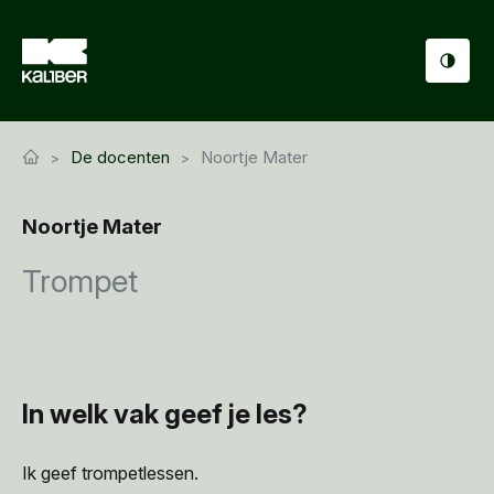
Cursussen
De docenten
Noortje Mater
Scholen
Noortje Mater
Sociaal domein
Trompet
Over ons
Nieuws & Agenda
Contact
In welk vak geef je les?
Ik geef trompetlessen.