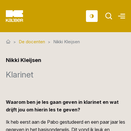
Cursussen
De docenten
Nikki Kleijsen
Scholen
Nikki Kleijsen
Sociaal domein
Klarinet
Over ons
Nieuws & Agenda
Contact
Waarom ben je les gaan geven in klarinet en wat
drijft jou om hierin les te geven?
Ik heb eerst aan de Pabo gestudeerd en een paar jaar les
gegeven in het basisonderwijs. Dit vond ik leuk en