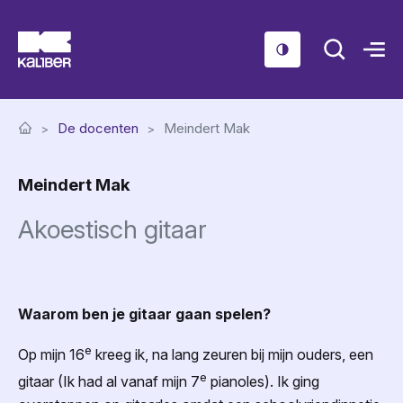
Cursussen
De docenten
Meindert Mak
Scholen
Meindert Mak
Sociaal domein
Akoestisch gitaar
Over ons
Nieuws & Agenda
Contact
Waarom ben je gitaar gaan spelen?
e
Op mijn 16
kreeg ik, na lang zeuren bij mijn ouders, een
e
gitaar (Ik had al vanaf mijn 7
pianoles). Ik ging