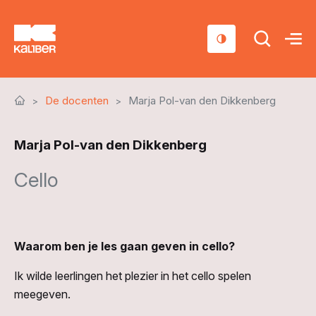
Cursussen
De docenten
Marja Pol-van den Dikkenberg
Scholen
Marja Pol-van den Dikkenberg
Sociaal domein
Cello
Over ons
Nieuws & Agenda
Contact
Waarom ben je les gaan geven in cello?
Ik wilde leerlingen het plezier in het cello spelen
meegeven.