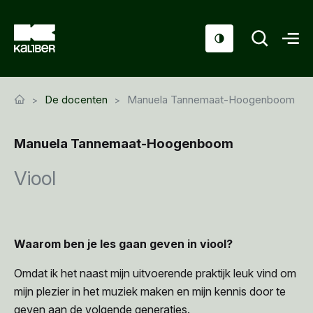
Cursussen
De docenten
Manuela Tannemaat-Hoogenboom
Scholen
Manuela Tannemaat-Hoogenboom
Sociaal domein
Viool
Over ons
Nieuws & Agenda
Contact
Waarom ben je les gaan geven in viool?
Omdat ik het naast mijn uitvoerende praktijk leuk vind om
mijn plezier in het muziek maken en mijn kennis door te
geven aan de volgende generaties.