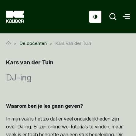
Cursussen
De docenten
Kars van der Tuin
Scholen
Kars van der Tuin
Sociaal domein
DJ-ing
Over ons
Nieuws & Agenda
Contact
Waarom ben je les gaan geven?
In mijn vak is het zo dat er veel onduidelijkheden zijn
over DJ’ing. Er zijn online wel tutorials te vinden, maar
vaak is er toch behoefte aan een stuk begeleiding. Die