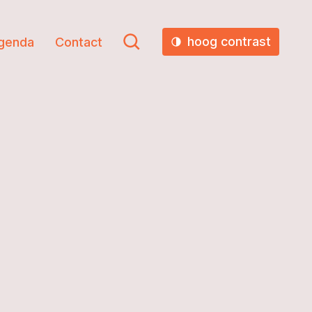
hoog contrast
genda
Contact