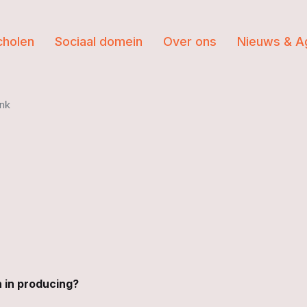
cholen
Sociaal domein
Over ons
Nieuws & A
ink
 in producing?