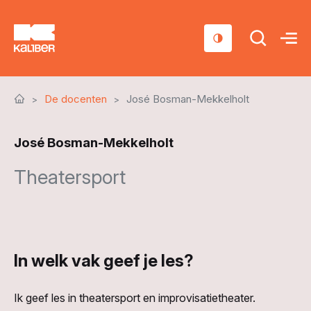
Cursussen
De docenten
José Bosman-Mekkelholt
Scholen
José Bosman-Mekkelholt
Sociaal domein
Theatersport
Over ons
Nieuws & Agenda
Contact
In welk vak geef je les?
Ik geef les in theatersport en improvisatietheater.