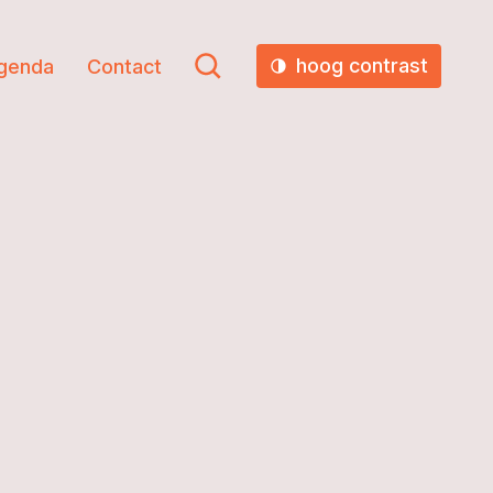
hoog contrast
genda
Contact