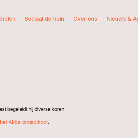
cholen
Sociaal domein
Over ons
Nieuws & A
st begeleidt hij diverse koren.
n het Abba-projectkoor
.