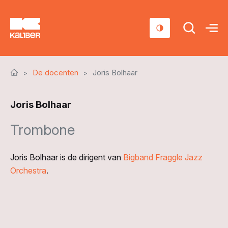
Cursussen
De docenten
Joris Bolhaar
Scholen
Joris Bolhaar
Sociaal domein
Trombone
Over ons
Nieuws & Agenda
Joris Bolhaar is de dirigent van
Bigband Fraggle Jazz
Contact
Orchestra
.