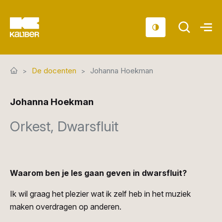
Cursussen
De docenten
Johanna Hoekman
Scholen
Johanna Hoekman
Sociaal domein
Orkest, Dwarsfluit
Over ons
Nieuws & Agenda
Contact
Waarom ben je les gaan geven in dwarsfluit?
Ik wil graag het plezier wat ik zelf heb in het muziek
maken overdragen op anderen.