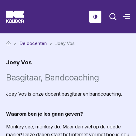
Cursussen
De docenten
Joey Vos
Scholen
Joey Vos
Sociaal domein
Basgitaar, Bandcoaching
Over ons
Nieuws & Agenda
Joey Vos is onze docent basgitaar en bandcoaching.
Contact
Waarom ben je les gaan geven?
Monkey see, monkey do. Maar dan wel op de goede
manier! Deze dagen staat het internet vol met hoe je nou