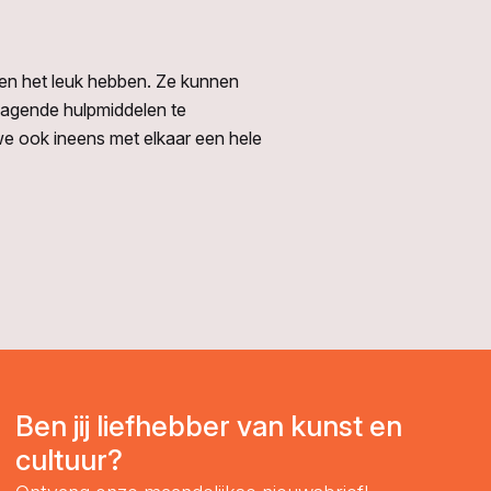
en en het leuk hebben. Ze kunnen
tdagende hulpmiddelen te
we ook ineens met elkaar een hele
Ben jij liefhebber van kunst en
cultuur?