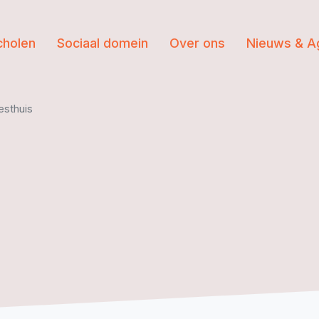
cholen
Sociaal domein
Over ons
Nieuws & A
esthuis