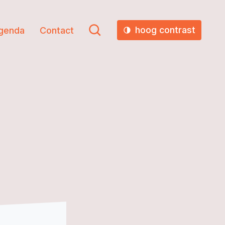
hoog contrast
genda
Contact