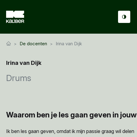
Cursussen
De docenten
Irina van Dijk
Scholen
Irina van Dijk
Sociaal domein
Drums
Over ons
Nieuws & Agenda
Contact
Waarom ben je les gaan geven in jou
Ik ben les gaan geven, omdat ik mijn passie graag wil
delen