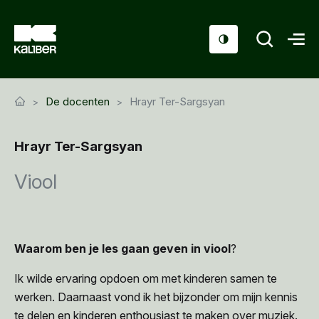
Cursussen
De docenten
Hrayr Ter-Sargsyan
Scholen
Hrayr Ter-Sargsyan
Sociaal domein
Viool
Over ons
Nieuws & Agenda
Contact
Waarom ben je les gaan geven in viool
?
Ik wilde ervaring opdoen om met kinderen samen te
werken. Daarnaast vond ik het bijzonder om mijn kennis
te delen en kinderen enthousiast te maken over muziek.