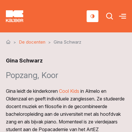
Cursussen
De docenten
Gina Schwarz
Scholen
Gina Schwarz
Sociaal domein
Popzang, Koor
Over ons
Nieuws & Agenda
Gina leidt de kinderkoren
Cool Kids
in Almelo en
Contact
Oldenzaal en geeft individuele zanglessen. Ze studeerde
docent muziek en filosofie in de gecombineerde
bacheloropleiding aan de universiteit met als hoofdvak
zang en als bijvak piano. Momenteel is ze vierdejaars
student aan de Popacademie van het ArtEZ