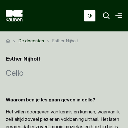
Cursussen
De docenten
Esther Nijholt
Scholen
Esther Nijholt
Sociaal domein
Cello
Over ons
Nieuws & Agenda
Contact
Waarom ben je les gaan geven in cello?
Het willen doorgeven van kennis en kunnen, waarvan ik
zelf altijd zoveel plezier en voldoening uithaal. Het laten
ervaren dat er zoveel mooie muziek is en hoe fijn het is