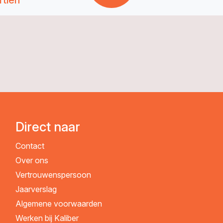
tien
Direct naar
Contact
Over ons
Vertrouwenspersoon
Jaarverslag
Algemene voorwaarden
Werken bij Kaliber