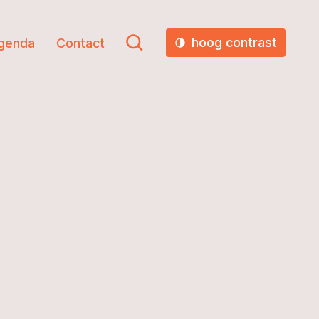
hoog contrast
genda
Contact