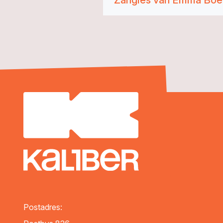
Zangles van Emma Boer
Postadres: