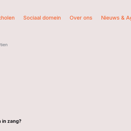
cholen
Sociaal domein
Over ons
Nieuws & A
tien
 in zang?