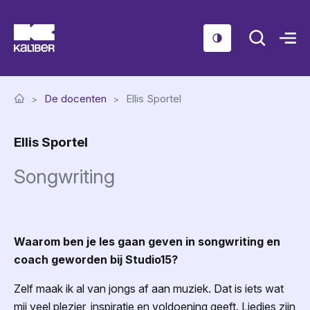
Cursussen
De docenten
Ellis Sportel
Scholen
Ellis Sportel
Sociaal domein
Songwriting
Over ons
Nieuws & Agenda
Contact
Waarom ben je les gaan geven in songwriting en
coach geworden bij Studio15?
Zelf maak ik al van jongs af aan muziek. Dat is iets wat
mij veel plezier, inspiratie en voldoening geeft. Liedjes zijn