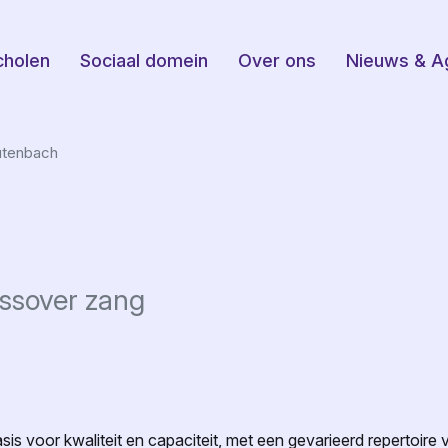
cholen
Sociaal domein
Over ons
Nieuws & A
utenbach
ossover zang
is voor kwaliteit en capaciteit, met een gevarieerd repertoire 