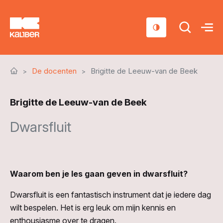
Cursussen
De docenten
Brigitte de Leeuw-van de Beek
Scholen
Brigitte de Leeuw-van de Beek
Sociaal domein
Dwarsfluit
Over ons
Nieuws & Agenda
Contact
Waarom ben je les gaan geven in dwarsfluit?
Dwarsfluit is een fantastisch instrument dat je iedere dag
wilt bespelen. Het is erg leuk om mijn kennis en
enthousiasme over te dragen.