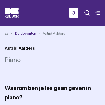
Cursussen
De docenten
Astrid Aalders
Scholen
Astrid Aalders
Sociaal domein
Piano
Over ons
Nieuws & Agenda
Contact
Waarom ben je les gaan geven in
piano?