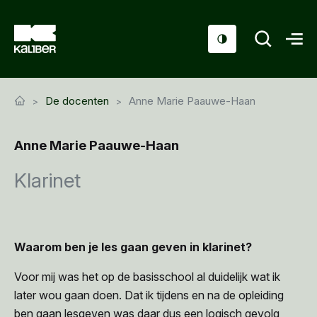
Cursussen
De docenten
Anne Marie Paauwe-Haan
Scholen
Anne Marie Paauwe-Haan
Sociaal domein
Klarinet
Over ons
Nieuws & Agenda
Contact
Waarom ben je les gaan geven in klarinet?
Voor mij was het op de basisschool al duidelijk wat ik
later wou gaan doen. Dat ik tijdens en na de opleiding
ben gaan lesgeven was daar dus een logisch gevolg