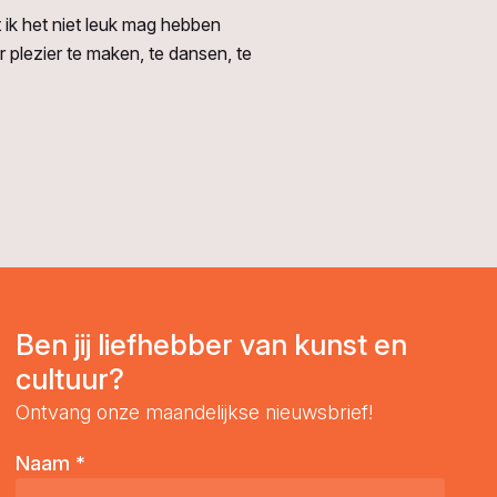
t ik het niet leuk mag hebben
plezier te maken, te dansen, te
Ben jij liefhebber van kunst en
cultuur?
Ontvang onze maandelijkse nieuwsbrief!
Naam
*