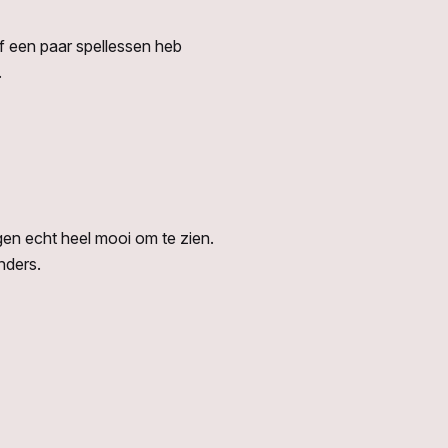
lf een paar spellessen heb
.
ngen echt heel mooi om te zien.
onders.