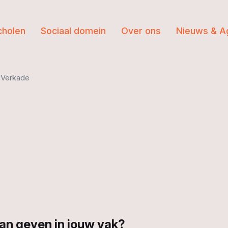
cholen
Sociaal domein
Over ons
Nieuws & A
 Verkade
an geven in jouw vak?