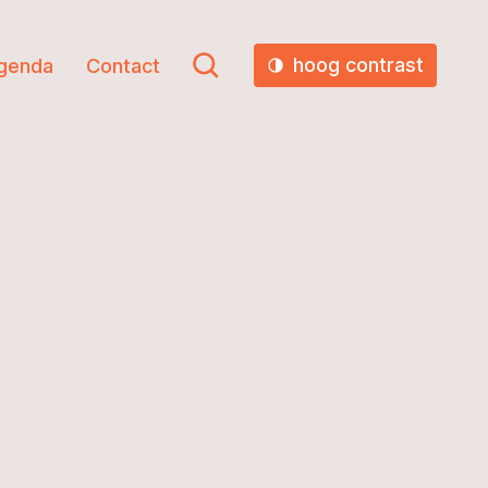
hoog contrast
genda
Contact