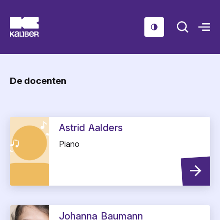
Cursussen
De docenten
Scholen
Sociaal domein
Over ons
Astrid
Aalders
Nieuws & Agenda
Piano
Contact
Johanna
Baumann