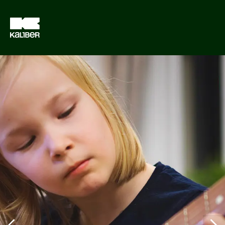
Cursussen
Scholen
Sociaal domein
Over ons
Nieuws & Agenda
Contact