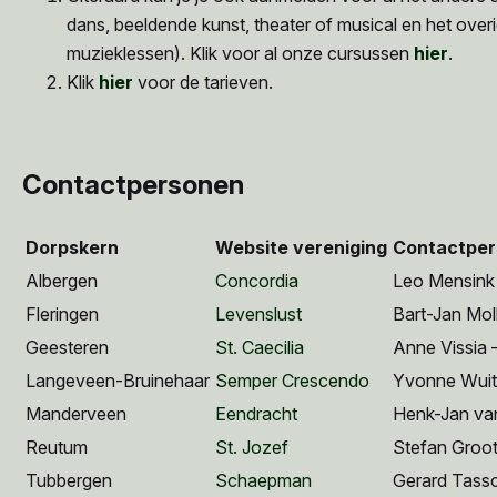
dans, beeldende kunst, theater of musical en het o
muzieklessen). Klik voor al onze cursussen
hier
.
Klik
hier
voor de tarieven.
Contactpersonen
Dorpskern
Website vereniging
Contactpe
Albergen
Concordia
Leo Mensink
Fleringen
Levenslust
Bart-Jan Mol
Geesteren
St. Caecilia
Anne Vissia 
Langeveen-Bruinehaar
Semper Crescendo
Yvonne Wuit
Manderveen
Eendracht
Henk-Jan va
Reutum
St. Jozef
Stefan Groot
Tubbergen
Schaepman
Gerard Tass