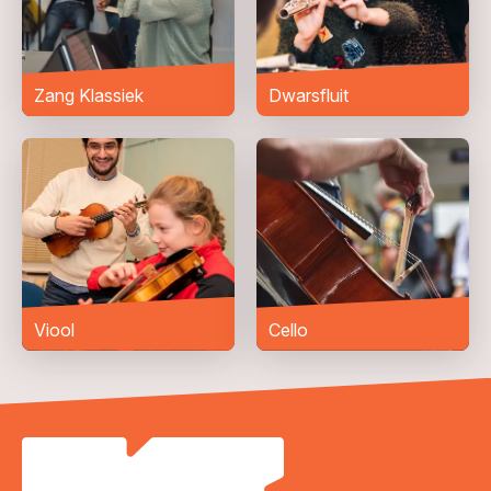
Bericht
*
Zang Klassiek
Dwarsfluit
Viool
Cello
VERZENDEN