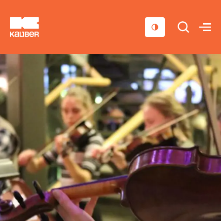
Cursussen
Scholen
Sociaal domein
Over ons
Nieuws & Agenda
Contact