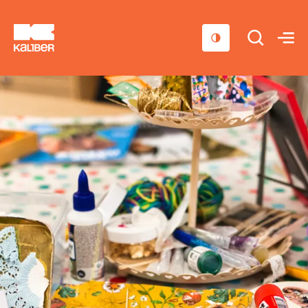
Cursussen
Scholen
Sociaal domein
Over ons
Nieuws & Agenda
Contact