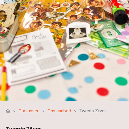
Cursussen
Ons aanbod
Twents Zilver
Twents Zilver