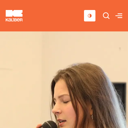
Cursussen
Scholen
Sociaal domein
Over ons
Nieuws & Agenda
Contact