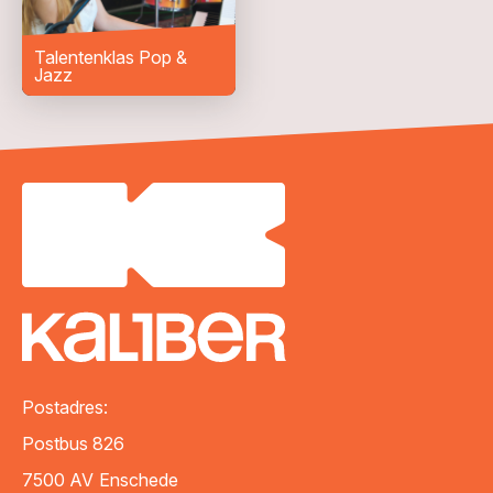
Talentenklas Pop &
Jazz
VERZENDEN
Postadres:
Postbus 826
7500 AV
Enschede