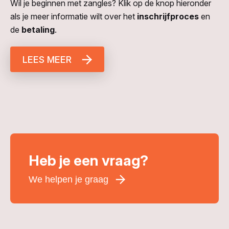
Wil je beginnen met zangles? Klik op de knop hieronder
als je meer informatie wilt over het
inschrijfproces
en
de
betaling
.
LEES MEER
Heb je een vraag?
We helpen je graag
Voornaam
*
Achternaam
*