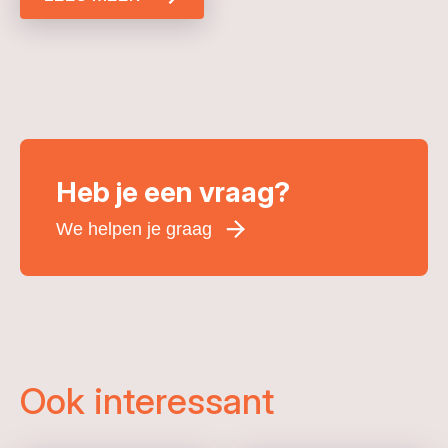
Heb je een vraag?
We helpen je graag
Voornaam
*
Achternaam
*
E-mailadres
*
Ook interessant