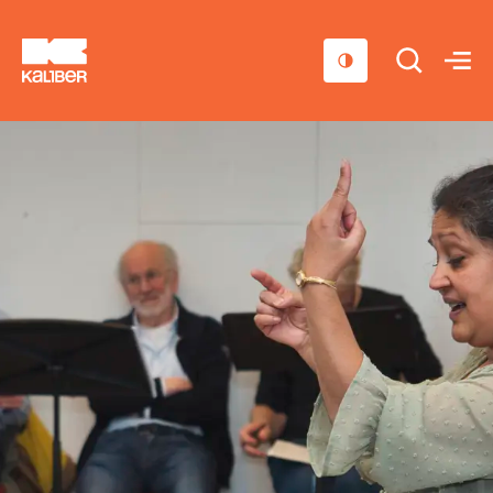
Cursussen
Scholen
Sociaal domein
Over ons
Nieuws & Agenda
Contact