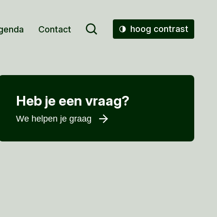
hoog contrast
genda
Contact
Heb je een vraag?
We helpen je graag
Voornaam
*
Achternaam
*
E-mailadres
*