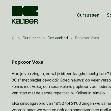
Cursussen
S
Cursussen
Ons aanbod
Popkoor Voxa
Popkoor Voxa
Hou je van zingen, en wil je bij een laagdrempelig koor?
80’s” met plezier gevolgd? Goed nieuws: op veler verzoe
kennis met Voxa, een sprankelend popkoor voor iedere
van start met de eerste repetities bij Kaliber in Almelo.
Elke dinsdagavond van 19:30 tot 21:00 zingen we samen
voorop, maar we werken ook aan samenzang en podiump