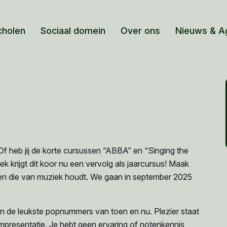
cholen
Sociaal domein
Over ons
Nieuws & A
 Of heb jij de korte cursussen “ABBA” en “Singing the
k krijgt dit koor nu een vervolg als jaarcursus! Maak
en die van muziek houdt. We gaan in september 2025
 de leukste popnummers van toen en nu. Plezier staat
resentatie. Je hebt geen ervaring of notenkennis