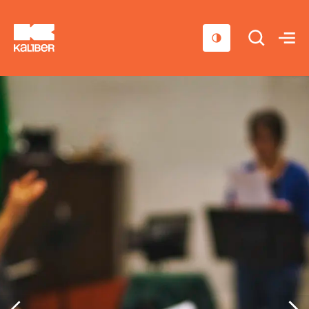
Cursussen
Scholen
Sociaal domein
Over ons
Nieuws & Agenda
Contact