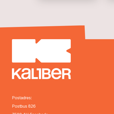
Postadres:
Postbus 826