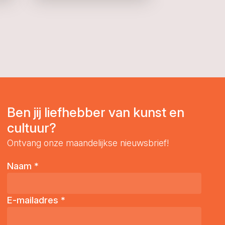
Ben jij liefhebber van kunst en
cultuur?
Ontvang onze maandelijkse nieuwsbrief!
Naam
*
E-mailadres
*