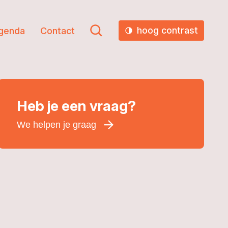
hoog contrast
genda
Contact
Heb je een vraag?
We helpen je graag
Voornaam
*
Achternaam
*
E-mailadres
*