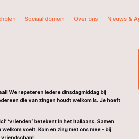
cholen
Sociaal domein
Over ons
Nieuws & A
aal! We repeteren iedere dinsdagmiddag bij
iedereen die van zingen houdt welkom is. Je hoeft
i’ ‘vrienden’ betekent in het Italiaans. Samen
 welkom voelt. Kom en zing met ons mee – bij
k vriendschap!