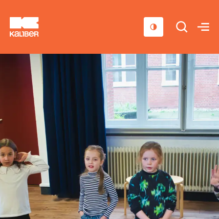
Cursussen
Scholen
Sociaal domein
Over ons
Nieuws & Agenda
Contact