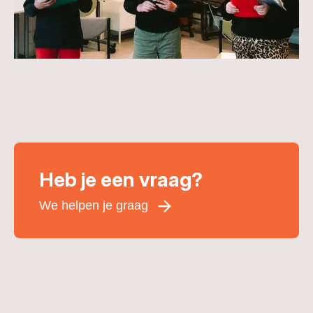
Heb je een vraag?
We helpen je graag
Voornaam
*
Achternaam
*