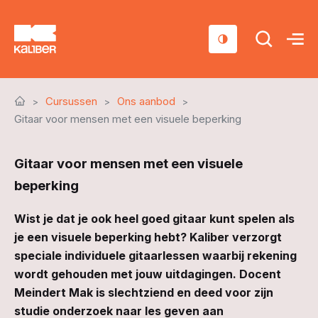
Cursussen
Cursussen
Ons aanbod
Scholen
Gitaar voor mensen met een visuele beperking
Sociaal domein
Gitaar voor mensen met een visuele
Over ons
beperking
Nieuws & Agenda
Wist je dat je ook heel goed gitaar kunt spelen als
je een visuele beperking hebt? Kaliber verzorgt
Contact
speciale individuele gitaarlessen waarbij rekening
wordt gehouden met jouw uitdagingen. Docent
Meindert Mak is slechtziend en deed voor zijn
studie onderzoek naar les geven aan