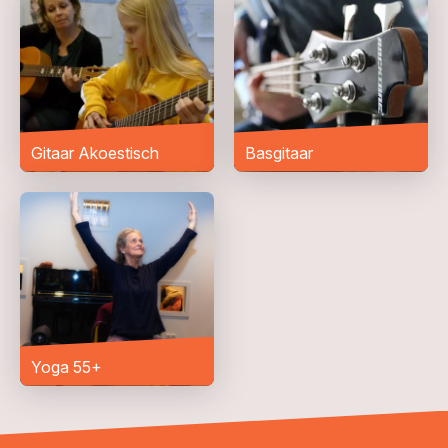
Woonplaats
*
Bericht
*
Gitaar Akoestisch
Basgitaar
Yoga 55+
VERZENDEN