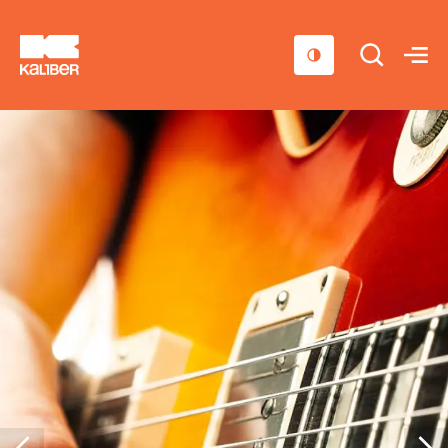
Cursussen
Scholen
Sociaal domein
Over ons
Nieuws & Agenda
Contact