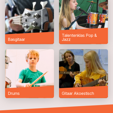
Woonplaats
*
Bericht
*
Talentenklas Pop &
Basgitaar
Jazz
Drums
Gitaar Akoestisch
VERZENDEN