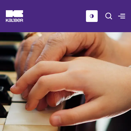
Cursussen
Scholen
Sociaal domein
Over ons
Nieuws & Agenda
Contact