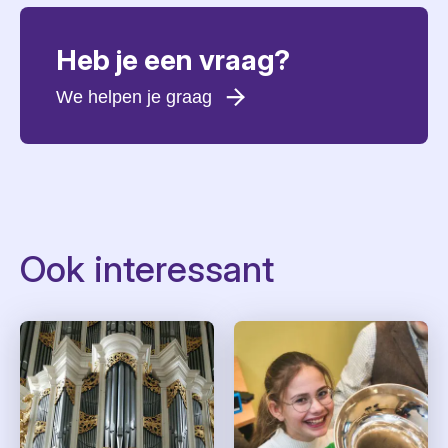
Heb je een vraag?
We helpen je graag
Voornaam
*
Achternaam
*
E-mailadres
*
Ook interessant
Telefoonnummer
Woonplaats
*