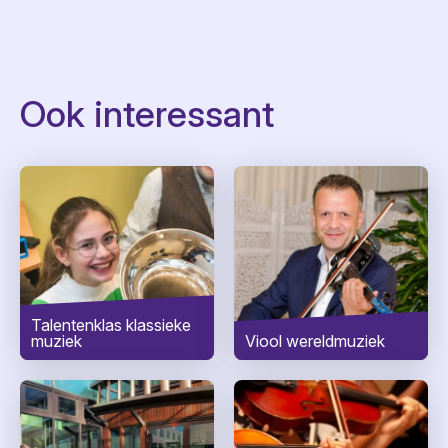
Achternaam
*
E-mailadres
*
Ook interessant
Telefoonnummer
Woonplaats
*
Bericht
*
Talentenklas klassieke
muziek
Viool wereldmuziek