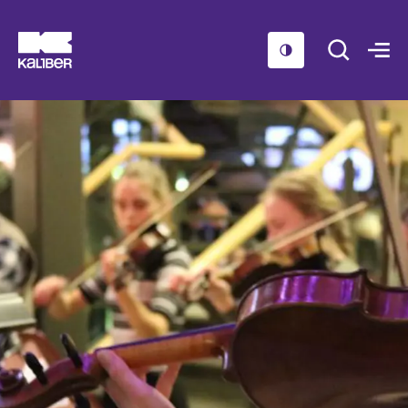
Cursussen
Scholen
Sociaal domein
Over ons
Nieuws & Agenda
Contact