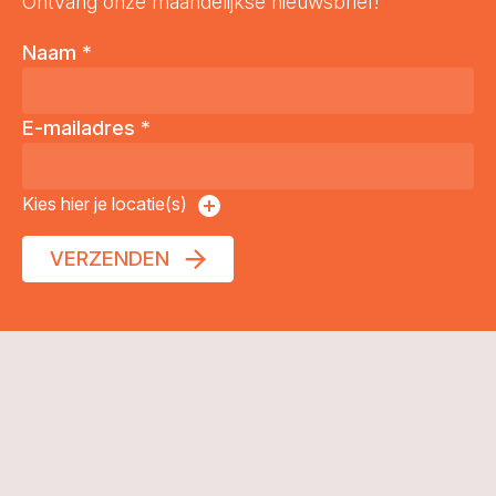
Ontvang onze maandelijkse nieuwsbrief!
Naam
*
E-mailadres
*
Kies hier je locatie(s)
VERZENDEN
© Kaliber 2026