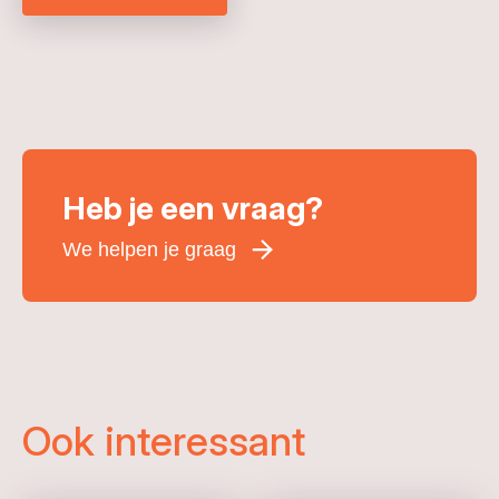
Heb je een vraag?
We helpen je graag
Voornaam
*
Achternaam
*
E-mailadres
*
Ook interessant