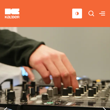
Cursussen
Scholen
Sociaal domein
Over ons
Nieuws & Agenda
Contact