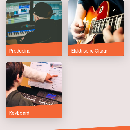
Telefoonnummer
Woonplaats
*
Bericht
*
Producing
Elektrische Gitaar
Keyboard
VERZENDEN