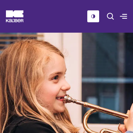
Cursussen
Scholen
Sociaal domein
Over ons
Nieuws & Agenda
Contact