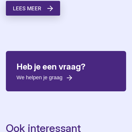
LEES MEER
Heb je een vraag?
We helpen je graag
Voornaam
*
Achternaam
*
E-mailadres
*
Ook interessant