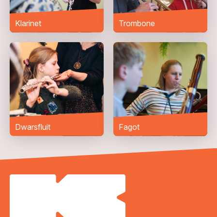
Bericht
*
Klarinet
Trombone
Dwarsfluit
Fagot
VERZENDEN