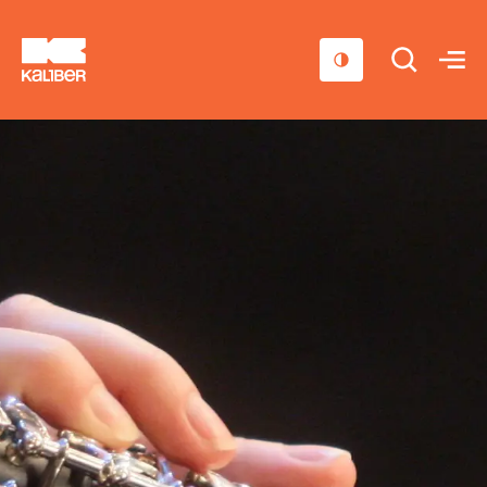
Cursussen
Scholen
Sociaal domein
Over ons
Nieuws & Agenda
Contact