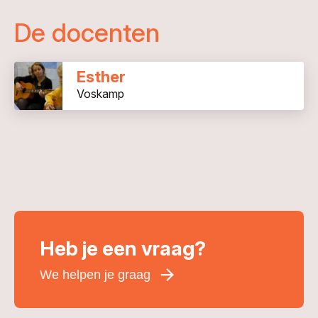
De docenten
Esther
Voskamp
Heb je een vraag?
We helpen je graag
Voornaam
*