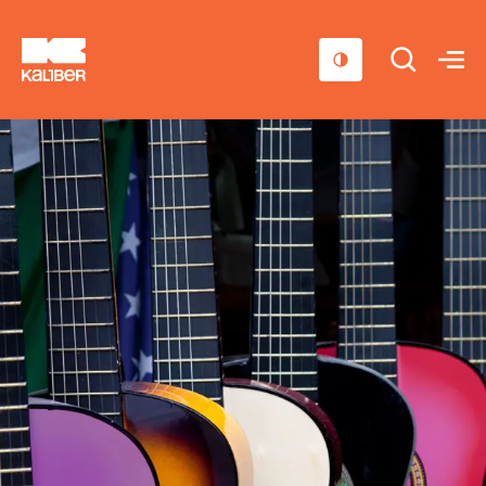
Cursussen
Scholen
Sociaal domein
Over ons
Nieuws & Agenda
Contact